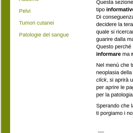
Questa sezion
tipo
informati
Pelvi
Di conseguenz
Tumori cutanei
decidere la tera
quale si ricerca
Patologie del sangue
guarire dalla ma
Questo perché 
informare
ma
Nel menù che tr
neoplasia della
click
, si aprirà
per aprire le p
per la patologia
Sperando che la
ti porgiamo i nos