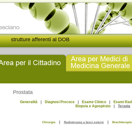
strutture afferenti al DOB
Prostata
Generalità
|
Diagnosi Precoce
|
Esame Clinico
|
Esami Radi
Biopsia e Agospirato
|
Terapia
|
|
Chirurgia
Radioterapia a fasci esterni
Brachiterapia