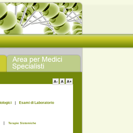
A-
A
A+
ologici
|
Esami di Laboratorio
|
Terapie Sistemiche