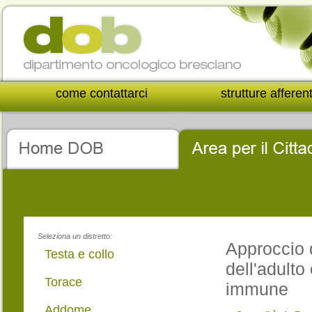
come contattarci
strutture afferen
Seleziona un distretto:
Approccio d
Testa e collo
dell'adulto
Torace
immune
Addome