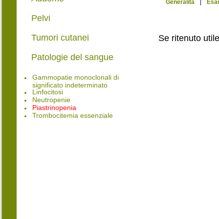
Generalità
|
Esa
Pelvi
Tumori cutanei
Se ritenuto util
Patologie del sangue
Gammopatie monoclonali di
significato indeterminato
Linfocitosi
Neutropenie
Piastrinopenia
Trombocitemia essenziale